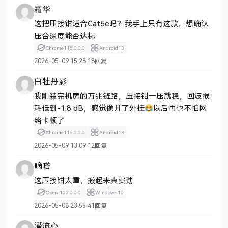
霜华
这把压接钳适合Cat5e吗？我手上只有这款，想确认
压合深度能否达标
Chrome
116.0.0.0
Android
13
2026-05-09 15:28:18
回复
白牡丹影
我刚装完机房的万兆链路，压接钳一压就稳，回波损
耗低到-1.8 dB，感觉像开了外挂
以后再也不怕网
络卡顿了
Chrome
116.0.0.0
Android
13
2026-05-09 13:09:12
回复
嘀嗒
这压接钳太重，搬起来真费劲
Opera
102.0.0.0
Windows
10
2026-05-08 23:55:41
回复
潜流心