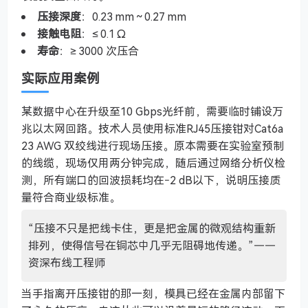
压接深度
：0.23 mm ~ 0.27 mm
接触电阻
：≤ 0.1 Ω
寿命
：≥ 3000 次压合
实际应用案例
某数据中心在升级至10 Gbps光纤前，需要临时铺设万
兆以太网回路。技术人员使用标准RJ45压接钳对Cat6a
23 AWG 双绞线进行现场压接。原本需要在实验室预制
的线缆，现场仅用两分钟完成，随后通过网络分析仪检
测，所有端口的回波损耗均在‑2 dB以下，说明压接质
量符合商业级标准。
“压接不只是把线卡住，更是把金属的微观结构重新
排列，使得信号在铜芯中几乎无阻碍地传递。”——
资深布线工程师
当手指离开压接钳的那一刻，模具已经在金属内部留下