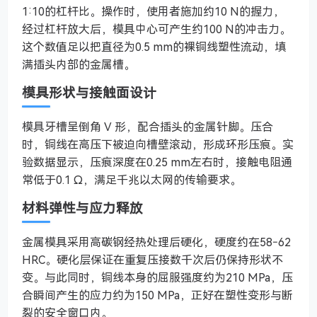
1:10的杠杆比。操作时，使用者施加约10 N的握力，
经过杠杆放大后，模具中心可产生约100 N的冲击力。
这个数值足以把直径为0.5 mm的裸铜线塑性流动，填
满插头内部的金属槽。
模具形状与接触面设计
模具牙槽呈倒角 V 形，配合插头的金属针脚。压合
时，铜线在高压下被迫向槽壁滚动，形成环形压痕。实
验数据显示，压痕深度在0.25 mm左右时，接触电阻通
常低于0.1 Ω，满足千兆以太网的传输要求。
材料弹性与应力释放
金属模具采用高碳钢经热处理后硬化，硬度约在58‑62
HRC。硬化层保证在重复压接数千次后仍保持形状不
变。与此同时，铜线本身的屈服强度约为210 MPa，压
合瞬间产生的应力约为150 MPa，正好在塑性变形与断
裂的安全窗口内。