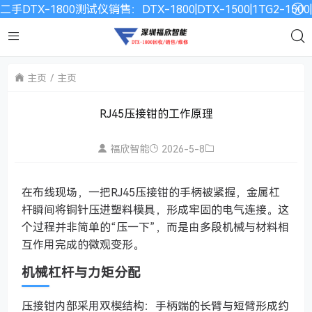
二手DTX-1800测试仪销售：DTX-1800|DTX-1500|1TG2-15
主页
主页
RJ45压接钳的工作原理
福欣智能
2026-5-8
在布线现场，一把RJ45压接钳的手柄被紧握，金属杠
杆瞬间将铜针压进塑料模具，形成牢固的电气连接。这
个过程并非简单的“压一下”，而是由多段机械与材料相
互作用完成的微观变形。
机械杠杆与力矩分配
压接钳内部采用双楔结构：手柄端的长臂与短臂形成约