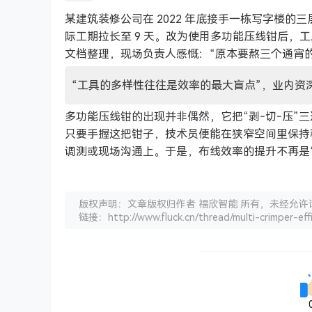
某建筑装修公司在 2022 年底接手一栋写字楼的三
际工期拉长至 9 天。改为使用多功能压线钳后，
文档整理，现场负责人感慨：“原本要熬三个通宵
“工具的多样性往往是效率的最大盲点”，业内资
多功能压线钳的出现并非偶然，它把“剥‑切‑压”
只要手握这把钳子，技术员便能在狭窄空间里保持
调测或现场沟通上。于是，布线效率的提升不再是“
版权声明：文章版权归作者 福欣智能 所有，未经允许
链接：http://www.fluck.cn/thread/multi-crimper-effi