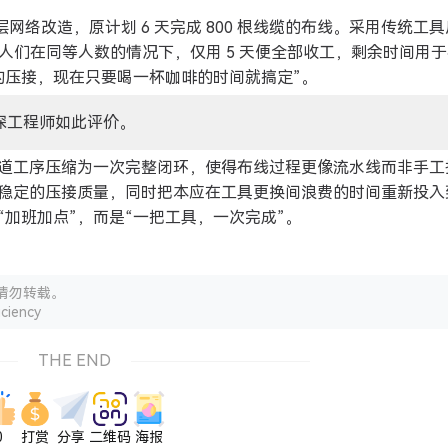
层网络改造，原计划 6 天完成 800 根线缆的布线。采用传统工
工人们在同等人数的情况下，仅用 5 天便全部收工，剩余时间用
的压接，现在只要喝一杯咖啡的时间就搞定”。
深工程师如此评价。
三道工序压缩为一次完整闭环，使得布线过程更像流水线而非手工
稳定的压接质量，同时把本应在工具更换间浪费的时间重新投入
加班加点”，而是“一把工具，一次完成”。
请勿转载。
ciency
THE END
0
打赏
分享
二维码
海报