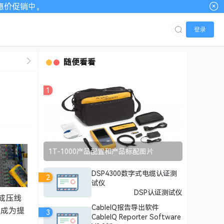
00优惠价促销中。
登录
随便看看
1
1T-1000产品配置和产品标配图片
DSP4300数字式电缆认证测
2
试仪
DSP认证测试仪
或压线
CableIQ报告导出软件
然成为提
3
CableIQ Reporter Software