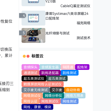
V2.0版
CableIQ鉴定测试仪
康普Systimax六类非屏蔽24
4
口配线架
弹性复位
福克网络
5
光纤熔接与测试
测试技术
可切换压
秒，累计
标签云
音频探头
音频发生器
链路通
配线架
通道测试
跳线适配器
跳线测试
超五类测试仪
超五类测试
压接刃三
触摸屏款网线认证测试仪
压缩到
艾尔麦无线测试
艾尔麦
自动协商
网络测试仪
网络分析仪
网络万用表
网线认证
网线测试仪
网线测试
网线，康普，模块