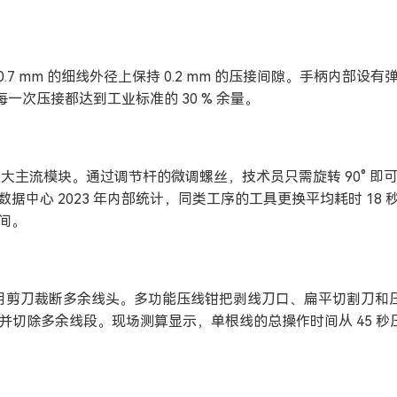
.7 mm 的细线外径上保持 0.2 mm 的压接间隙。手柄内部设有
确保每一次压接都达到工业标准的 30 % 余量。
 RJ45 三大主流模块。通过调节杆的微调螺丝，技术员只需旋转 90° 即
中心 2023 年内部统计，同类工序的工具更换平均耗时 18 
时间。
，再用剪刀裁断多余线头。多功能压线钳把剥线刀口、扁平切割刀和
离并切除多余线段。现场测算显示，单根线的总操作时间从 45 秒