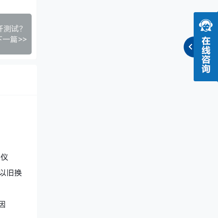
纤测试？
下一篇>>
试仪
加以旧换
因