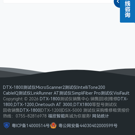
DTX-1800测试仪
MicroScanner2测试仪
IntelliTone200
CableIQ测试仪
LinkRunner AT测试仪
SimpliFiber Pro测试仪
VisiFault
Copyright © 2026
DTX-1800
测试仪销售中心:销售|回收|维修
DTX-
1800
,
DTX-1200
,
Onetouch AT 3000
,
DTX1800
等型号测试仪
回收销售
DTX-1800
|DTX-1200|DSX-5000 测试仪采购维修租赁报价
热线：0755-82816978
福欣智能
真诚为你服务!
网站统计
粤ICP备14000514号
粤公网安备44030402000599号