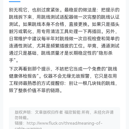
别无视它，也别过度紧张。最稳妥的做法是：把提示的
跳线拆下来，用跳线测试适配器做一次完整的跳线认证
测试。如果跳线本身不合格，直接更换。如果只是插头
脏污或氧化，用专用清洁工具处理一下再插回。另外，
日常维护中建议每半年对跳线做一次目视检查和简单的
连通性测试，尤其是频繁插拔的工位。毕竟，通道测试
通过只是基础，跳线质量才是长期稳定性的“隐形杀
手”。
下次再看到那个提示，不妨把它当成一个免费的“跳线
健康体检报告”。仪器不会无缘无故报警，它只是在用
工程师最熟悉的方式提醒你：别让一根几块钱的跳线，
毁了整条价值不菲的链路。
版权声明：文章版权归作者 福欣智能 所有，未经允许请
勿转载。
链接：http://www.fluck.cn/thread/meaning-of-
cable-warning