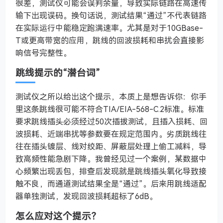
很差，测试仪可能会误判余量，导致实际链路在高速传
输下出现误码。换句话说，测试结果“通过”不代表链路
在实际运行中能稳定跑满速率。尤其是对于10GBase-
T或更高带宽的应用，跳线的回波损耗和串扰会直接影
响信号完整性。
跳线提示的“潜台词”
测试仪之所以给出这个提示，本质上是想告诉你：你手
里这条跳线很可能不符合TIA/EIA-568-C.2标准。标准
要求跳线插头必须经过50次插拔测试，且插入损耗、回
波损耗、近端串扰等参数要在规定范围内。劣质跳线往
往在插头镀层、线对绞距、屏蔽层处理上偷工减料，导
致高频性能急剧下降。我曾经见过一个案例，某数据中
心频繁出现丢包，排查后发现就是跳线插头氧化导致接
触不良，而通道测试结果全是“通过”。后来用跳线适配
器单独测试，发现回波损耗超标了6dB。
怎么应对这个提示？