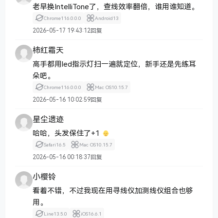
老早换IntelliTone了，查线效率翻倍，谁用谁知道。
Chrome
116.0.0.0
Android
13
2026-05-17 19:43:12
回复
柿红霜天
高手都用led指示灯扫一遍就定位，新手还是先练耳
朵吧。
Chrome
116.0.0.0
Mac OS
10.15.7
2026-05-16 10:02:59
回复
星尘遗迹
哈哈，头发保住了+1
Safari
16.5
Mac OS
10.15.7
2026-05-16 00:18:37
回复
小樱铃
看着不错，不过我现在用寻线仪加测线仪组合也够
用。
Line
13.5.0
iOS
16.6.1