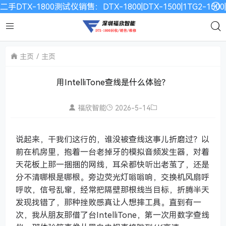
二手DTX-1800测试仪销售：DTX-1800|DTX-1500|1TG2-15
主页
主页
用IntelliTone查线是什么体验？
福欣智能
2026-5-14
说起来，干我们这行的，谁没被查线这事儿折磨过？以
前在机房里，抱着一台老掉牙的模拟音频发生器，对着
天花板上那一捆捆的网线，耳朵都快听出老茧了，还是
分不清哪根是哪根。旁边荧光灯嗡嗡响，交换机风扇呼
呼吹，信号乱窜，经常把隔壁那根线当目标，折腾半天
发现找错了，那种挫败感真让人想摔工具。直到有一
次，我从朋友那借了台IntelliTone，第一次用数字查线