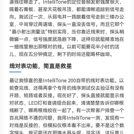
道线往哪走了。IntelliTone的定位音频发射强度很大，
隔着石膏板、甚至天花板吊顶，都能清晰追踪到信号走
向。我试过一次，从弱电井一路跟着信号走到三楼办公
室，中间穿过两道墙，探头一直没丢信号。而且它那个
“最小射出测量法”特别实用，当你靠近线束时，探头稍
微偏一点，信号强度就急剧下降，这样你就能精准地在
一捆线里揪出那根对的线。以前可能要花半小时的活
儿，现在五分钟搞定，剩下的时间还能喝杯咖啡。
线对表功能，简直是救星
最让我惊喜的是IntelliTone 200自带的线对表功能。以
前查完线，还得再拿个专用的线序测试仪去验证有没有
开路、短路或者反接。现在好了，探头直接就能显示线
对状态，LED灯和音调组合起来，清清楚楚告诉你哪根
线断了、哪两根线绞在一起了。有一次帮客户排查一个
百兆网络不通的问题，我用IntelliTone一测，发现有一
对线是反接的，但模拟仪根本看不出来。要不是这个数
字探头，我可能还在那换水晶头呢。说实话，这玩意儿