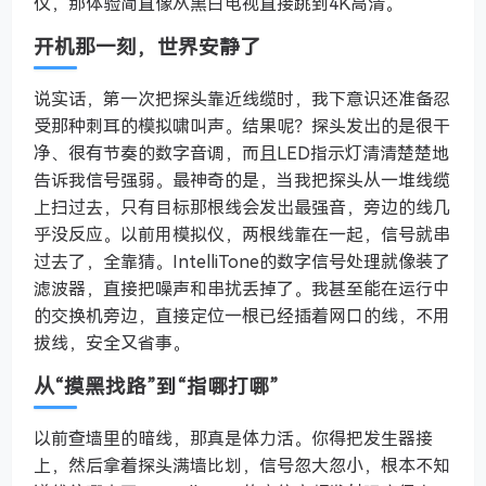
仪，那体验简直像从黑白电视直接跳到4K高清。
开机那一刻，世界安静了
说实话，第一次把探头靠近线缆时，我下意识还准备忍
受那种刺耳的模拟啸叫声。结果呢？探头发出的是很干
净、很有节奏的数字音调，而且LED指示灯清清楚楚地
告诉我信号强弱。最神奇的是，当我把探头从一堆线缆
上扫过去，只有目标那根线会发出最强音，旁边的线几
乎没反应。以前用模拟仪，两根线靠在一起，信号就串
过去了，全靠猜。IntelliTone的数字信号处理就像装了
滤波器，直接把噪声和串扰丢掉了。我甚至能在运行中
的交换机旁边，直接定位一根已经插着网口的线，不用
拔线，安全又省事。
从“摸黑找路”到“指哪打哪”
以前查墙里的暗线，那真是体力活。你得把发生器接
上，然后拿着探头满墙比划，信号忽大忽小，根本不知