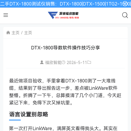
二手DTX-1800测试仪销售：DTX-1800|DTX-1500|1TG2-15
主页
主页
DTX-1800导数软件操作技巧分享
福欣智能
2026-5-11
最近做项目验收，手里拿着DTX-1800测了一大堆线
缆，结果到了导出报告这一步，差点被LinkWare软件
整懵。折腾了一下午，总算摸清了几个小门道，今天赶
紧记下来，免得下次又掉坑里。
语言设置别忽略
第一次打开LinkWare，满屏英文看得我头大。其实在