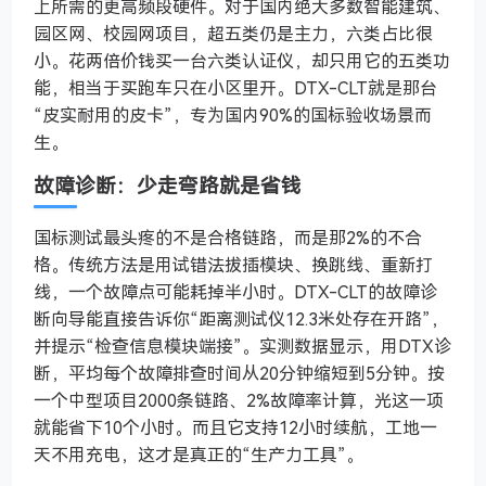
上所需的更高频段硬件。对于国内绝大多数智能建筑、
园区网、校园网项目，超五类仍是主力，六类占比很
小。花两倍价钱买一台六类认证仪，却只用它的五类功
能，相当于买跑车只在小区里开。DTX-CLT就是那台
“皮实耐用的皮卡”，专为国内90%的国标验收场景而
生。
故障诊断：少走弯路就是省钱
国标测试最头疼的不是合格链路，而是那2%的不合
格。传统方法是用试错法拔插模块、换跳线、重新打
线，一个故障点可能耗掉半小时。DTX-CLT的故障诊
断向导能直接告诉你“距离测试仪12.3米处存在开路”，
并提示“检查信息模块端接”。实测数据显示，用DTX诊
断，平均每个故障排查时间从20分钟缩短到5分钟。按
一个中型项目2000条链路、2%故障率计算，光这一项
就能省下10个小时。而且它支持12小时续航，工地一
天不用充电，这才是真正的“生产力工具”。