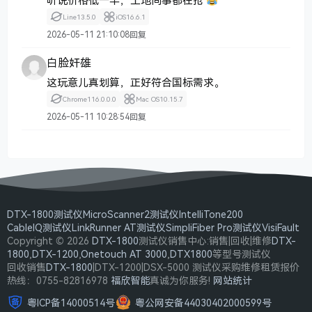
听说价格低一半，工地同事都在抢
Line
13.5.0
iOS
16.6.1
2026-05-11 21:10:08
回复
白脸奸雄
这玩意儿真划算，正好符合国标需求。
Chrome
116.0.0.0
Mac OS
10.15.7
2026-05-11 10:28:54
回复
DTX-1800测试仪
MicroScanner2测试仪
IntelliTone200
CableIQ测试仪
LinkRunner AT测试仪
SimpliFiber Pro测试仪
VisiFault
Copyright © 2026
DTX-1800
测试仪销售中心:销售|回收|维修
DTX-
1800
,
DTX-1200
,
Onetouch AT 3000
,
DTX1800
等型号测试仪
回收销售
DTX-1800
|DTX-1200|DSX-5000 测试仪采购维修租赁报价
热线：0755-82816978
福欣智能
真诚为你服务!
网站统计
粤ICP备14000514号
粤公网安备44030402000599号