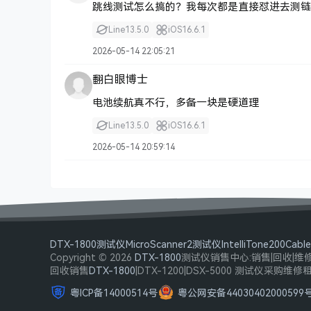
跳线测试怎么搞的？我每次都是直接怼进去测链
Line
13.5.0
iOS
16.6.1
2026-05-14 22:05:21
翻白眼博士
电池续航真不行，多备一块是硬道理
Line
13.5.0
iOS
16.6.1
2026-05-14 20:59:14
DTX-1800测试仪
MicroScanner2测试仪
IntelliTone200
Cab
Copyright © 2026
DTX-1800
测试仪销售中心:销售|回收|维
回收销售
DTX-1800
|DTX-1200|DSX-5000 测试仪采购维修
粤ICP备14000514号
粤公网安备44030402000599