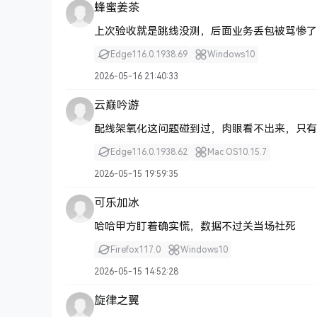
蜂蜜姜茶
上次验收就是跳线没测，后面业务丢包被骂惨了
Edge
116.0.1938.69
Windows
10
2026-05-16 21:40:33
云巅吟游
配线架氧化这问题碰到过，肉眼看不出来，只有
Edge
116.0.1938.62
Mac OS
10.15.7
2026-05-15 19:59:35
可乐加冰
哈哈甲方盯着确实慌，数据不过关当场社死
Firefox
117.0
Windows
10
2026-05-15 14:52:28
旋律之翼