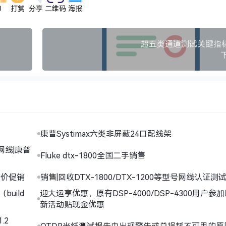
0
打赏
分享
二维码
海报
超五类通道测试关键指
康普Systimax六类非屏蔽24口配线架
网线|康普
Fluke dtx-1800全国二手销售
仪好价促销
销售|回收DTX-1800/DTX-1200等型号网线认证测
（build
迎大运享优惠，原有DSP-4000/DSP-4300用户参
新活动贴现金优惠
.2
OTDR光纤测试报告中出现警告或总损耗不可用的原