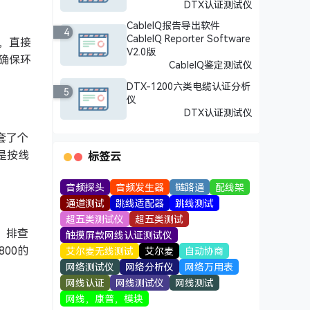
DTX认证测试仪
CableIQ报告导出软件
4
CableIQ Reporter Software
，直接
V2.0版
确保环
CableIQ鉴定测试仪
DTX-1200六类电缆认证分析
5
仪
DTX认证测试仪
套了个
是按线
标签云
音频探头
音频发生器
链路通
配线架
通道测试
跳线适配器
跳线测试
超五类测试仪
超五类测试
。排查
触摸屏款网线认证测试仪
00的
艾尔麦无线测试
艾尔麦
自动协商
网络测试仪
网络分析仪
网络万用表
网线认证
网线测试仪
网线测试
网线，康普，模块