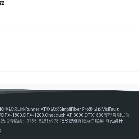
路
leIQ测试仪
LinkRunner AT测试仪
SimpliFiber Pro测试仪
VisiFault
修
DTX-1800
,
DTX-1200
,
Onetouch AT 3000
,
DTX1800
等型号测试仪
租赁报价热线：0755-82816978
福欣智能
真诚为你服务!
网站统计
号