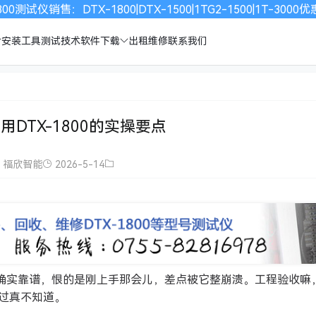
00测试仪销售：DTX-1800|DTX-1500|1TG2-1500|1T-30
安装工具
测试技术
软件下载
出租维修
联系我们
用DTX-1800的实操要点
福欣智能
2026-5-14
家伙确实靠谱，恨的是刚上手那会儿，差点被它整崩溃。工程验收嘛
过真不知道。