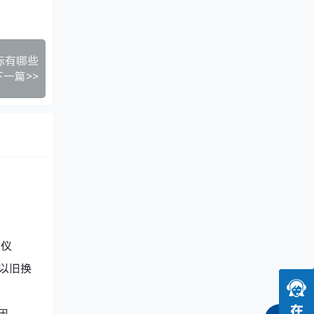
标有哪些
下一篇>>
试仪
加以旧换
因