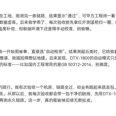
在工地，刚测完一条链路，结果显示“通过”，可甲方工程师一看
数据虚高。后来我学乖了，每次验收前先拿红外测温枪扫一圈，
内置了温度补偿，但极端环境下还是得手动校准，别偷懒。
……我一开始图省事，直接选“自动检测”。结果测超五类时，它给我
懵逼，我尴尬得想钻地缝。后来发现，DTX-1800的自动模式只
准——比如国内工程常用的是GB 50312-2016，别搞混。
根新的就行。我有次验收一个机房，链路全过，但业务跑起来就丢包
。从那以后，我每次验收都会带一包干净的跳线，先用DTX-18
，再测永久链路。这一步，真的能省掉后续无数扯皮。