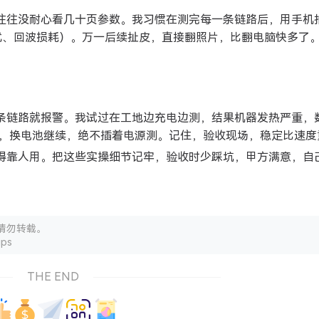
甲方往往没耐心看几十页参数。我习惯在测完每一条链路后，用手机
串扰、回波损耗）。万一后续扯皮，直接翻照片，比翻电脑快多了
四十条链路就报警。我试过在工地边充电边测，结果机器发热严重，
，换电池继续，绝不插着电源测。记住，验收现场，稳定比速度
具也得靠人用。把这些实操细节记牢，验收时少踩坑，甲方满意，自
请勿转载。
ips
THE END