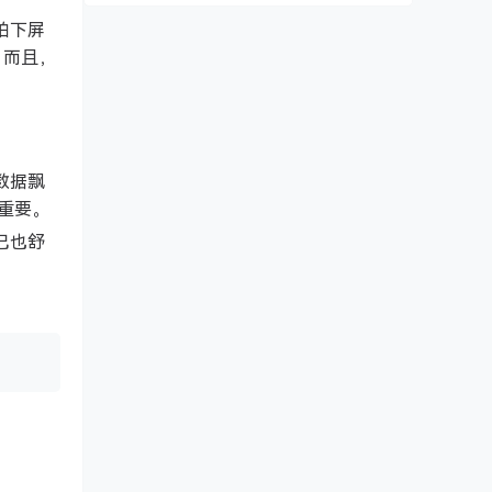
拍下屏
。而且，
数据飘
重要。
己也舒