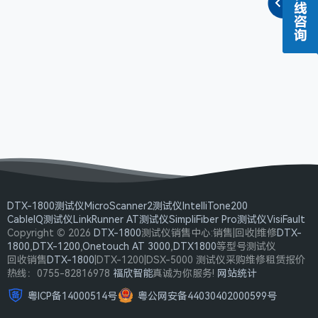
DTX-1800测试仪
MicroScanner2测试仪
IntelliTone200
CableIQ测试仪
LinkRunner AT测试仪
SimpliFiber Pro测试仪
VisiFault
Copyright © 2026
DTX-1800
测试仪销售中心:销售|回收|维修
DTX-
1800
,
DTX-1200
,
Onetouch AT 3000
,
DTX1800
等型号测试仪
回收销售
DTX-1800
|DTX-1200|DSX-5000 测试仪采购维修租赁报价
热线：0755-82816978
福欣智能
真诚为你服务!
网站统计
粤ICP备14000514号
粤公网安备44030402000599号