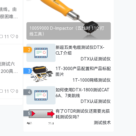
跳线。由
测很困难且
套使用的
10059000 D-Impactor（五线对 110 打
线工具）
11
0
新超五类电缆测试仪DTX-
2
CLT介绍
DTX认证测试仪
只能测试六
1T-3000产品配置和产品标配
200具有
3
图片
DTX-
1T-1000网络测试仪
如何使用DTX-1800测试CAT
11
0
4
6A、7类跳线
DTX认证测试仪
有了OTDR测试仪还需要光损
5
耗测试仪吗？
测试技术