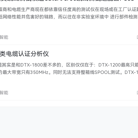
程商和电缆生产商现在都依靠信任度高的测试仪在现场或在工厂认证
低网络性能并危害好的链路，而以往在非实验室环境中 进行部件检
了与DTX电缆分析仪（DTX-1800，DTX-1200，DTX-LT）配
欣智能
0六类电缆认证分析仪
功能其实是和DTX-1800差不多的，区别仅仅在于：DTX-1200最高
最大带宽只有350MHz。同时无法支持整箱线SPOOL测试。DTX-1
没有提供内存卡，当然这并不是主要的，毕竟一个内存卡才几十块钱。 
测……
欣智能