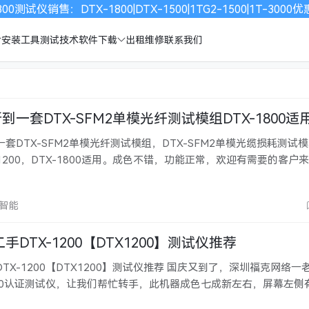
00测试仪销售：DTX-1800|DTX-1500|1TG2-1500|1T-30
安装工具
测试技术
软件下载
出租维修
联系我们
新到一套DTX-SFM2单模光纤测试模组DTX-1800适
到一套DTX-SFM2单模光纤测试模组，DTX-SFM2单模光缆损耗测试
X-1200，DTX-1800适用。成色不错，功能正常，欢迎有需要的客户
16978，15019257636。
欣智能
DTX-1200【DTX1200】测试仪推荐
TX-1200【DTX1200】测试仪推荐 国庆又到了，深圳福克网络一
200认证测试仪，让我们帮忙转手，此机器成色七成新左右，屏幕左侧
用，无任何暗病。深圳福克网络承诺，凡在本公司购买二手DTX-12