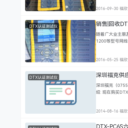
有DTX-1800…
2016-09-30 福
销售|回收DT
DTX认证测试仪
随着广大业主朋友
1200等型号
小，公司专门购买
公司、个人由…
2016-05-25 福
深圳福克供应DT
DTX认证测试仪
深圳福克（0755-
绍: 现在购买DT
苹果IPOD音乐播
成 Cat 6 自动
2014-08-16 福
DTX-PC6