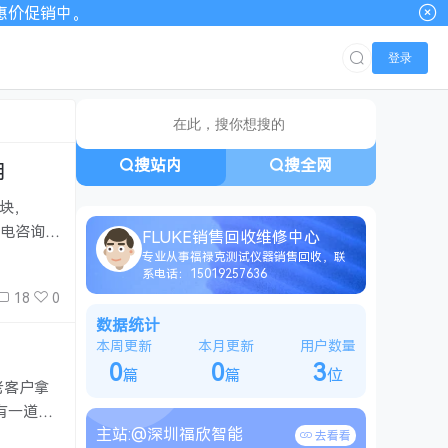
00优惠价促销中。
登录
搜站内
搜全网
用
模块，
来电咨询，
FLUKE销售回收维修中心
专业从事福禄克测试仪器销售回收，联
系电话：15019257636
18
0
数据统计
本周更新
本月更新
用户数量
0
0
3
篇
篇
位
老客户拿
有一道竖
主站:
@深圳福欣智能
00（另
去看看