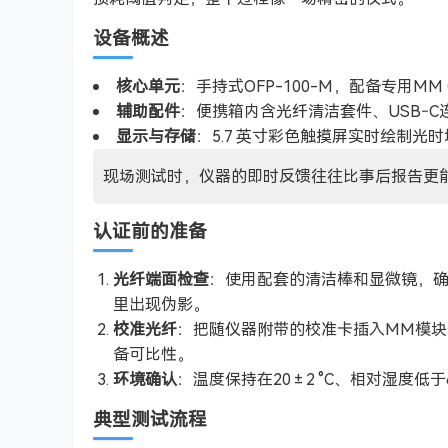
设备概述
核心单元
：手持式OFP-100-M，配备专用MM 
辅助配件
：便携箱内含光纤清洁套件、USB‑C连
显示与存储
：5.7 英寸彩色触摸屏实时绘制光
现场测试时，仪器的即时反馈往往比事后报告更
认证前的准备
光纤端面检查
：使用配套的清洁棒和显微镜，确
里出现伪影。
校准光纤
：把随仪器附带的校准卡插入MM模块
备可比性。
环境确认
：温度保持在20 ± 2 °C、相对湿度
典型测试流程