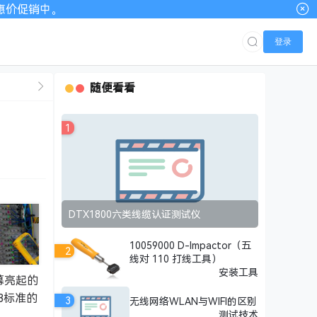
00优惠价促销中。
登录
随便看看
1
DTX1800六类线缆认证测试仪
10059000 D-Impactor（五
2
线对 110 打线工具）
安装工具
幕亮起的
3标准的
3
无线网络WLAN与WIFI的区别
测试技术