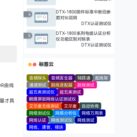
DTX-1800固件标准中新旧参
4
数对比说明
DTX认证测试仪
DTX-1800系列电缆认证分析
5
仪功能区别对照表
DTX认证测试仪
标签云
音频探头
音频发生器
链路通
配线架
R曲线
通道测试
跳线适配器
跳线测试
超五类测试仪
超五类测试
触摸屏款网线认证测试仪
测量才具
艾尔麦无线测试
艾尔麦
自动协商
网络测试仪
网络分析仪
网络万用表
网线认证
网线测试仪
网线测试
网线，康普，模块