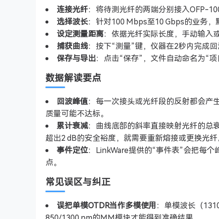
连接光纤
：将待测光纤的两端分别接入OFP-1
选择波长
：针对100 Mbps至10 Gbps的业
设定测量距离
：依据光纤实际长度，手动输入或
捕获曲线
：按下“测量”键，仪器在2秒内完成
保存与导出
：点击“保存”，文件自动命名为“项目_
数据解读要点
回波峰值
：每一次接头或光纤段的反射都会产生峰
质量可能不达标。
累计衰减
：曲线底部的斜率直接映射光纤的总衰减。对
超出2 dB的安全裕度，就需要重新熔接或更换光纤
事件定位
：LinkWare提供的“事件表”会
点。
常见误区与纠正
误把单模OTDR当作多模使用
：单模波长（131
850/1300 nm的MM模块才能得到准确结果。