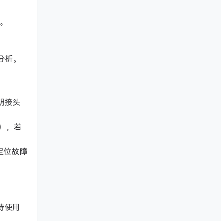
m。
量分析。
明接头
B），若
定位故障
持使用