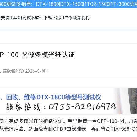
00测试仪销售：DTX-1800|DTX-1500|1TG2-1500|1T-30
安装工具
测试技术
软件下载
出租维修
联系我们
P-100-M做多模光纤认证
福欣智能
2026-5-8
内完成多模光纤的链路认证。手里握着一台OFP-100-M，屏
纤清洁、端面检查到OTDR曲线捕获，再到符合TIA‑568‑C.