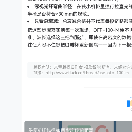
忽视光纤弯曲半径
：在狭小机柜里强行拉直光纤
半径是否符合≥30 mm的规范。
只看总衰减
：总衰减合格并不代表每段链路都健
把这些步骤落实到每一次现场，OFP-100-M
准、波长选择这三把“钥匙”，即使在高密度的数
往让人忍不住想把咖啡杯重新倒满——因为下一根
版权声明：文章版权归作者 福欣智能 所有，未经允许
链接：http://www.fluck.cn/thread/use-ofp-100-m
多模光纤线径如何影响传输距离