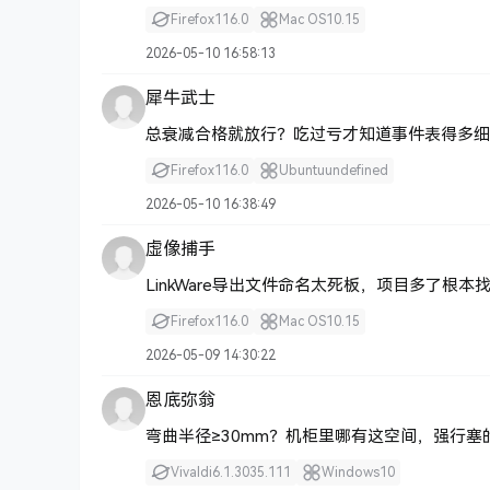
Firefox
116.0
Mac OS
10.15
2026-05-10 16:58:13
犀牛武士
总衰减合格就放行？吃过亏才知道事件表得多细
Firefox
116.0
Ubuntu
undefined
2026-05-10 16:38:49
虚像捕手
LinkWare导出文件命名太死板，项目多了根本
Firefox
116.0
Mac OS
10.15
2026-05-09 14:30:22
恩底弥翁
弯曲半径≥30mm？机柜里哪有这空间，强行塞
Vivaldi
6.1.3035.111
Windows
10