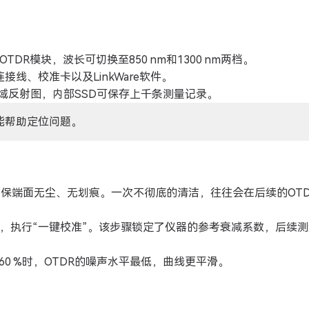
OTDR模块，波长可切换至850 nm和1300 nm两档。
接线、校准卡以及LinkWare软件。
时域反射图，内部SSD可保存上千条测量记录。
能帮助定位问题。
保端面无尘、无划痕。一次不彻底的清洁，往往会在后续的OTD
，执行“一键校准”。该步骤锁定了仪器的参考衰减系数，后续
低于60 %时，OTDR的噪声水平最低，曲线更平滑。