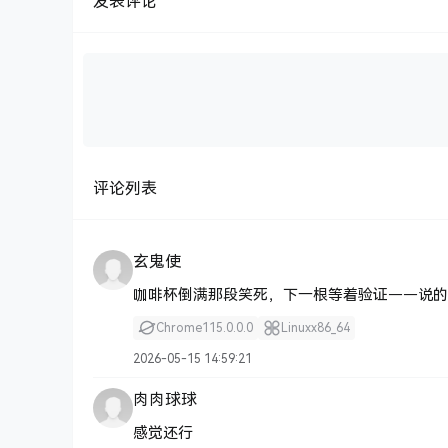
发表评论
评论列表
玄鬼使
咖啡杯倒满那段笑死，下一根等着验证——说的
Chrome
115.0.0.0
Linux
x86_64
2026-05-15 14:59:21
肉肉球球
感觉还行