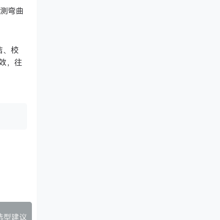
量测弯曲
洁、校
效，往
与选型建议