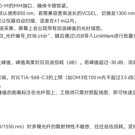
00-M的MM端口，确保卡箍锁紧。
务，默认使用850 nm；若需兼容更高波长的VCSEL，切换至1300 n
让仪器自动扫描；误差在±1 m以内。
回波采集，屏幕上会出现带有回波峰值的光时域图。
光纤编号_时间.otdr”，随后通过USB导入LinkWare进行批
值，峰值高度对应回波损耗（dB）。若峰值超过‑30 dB，说
比TIA‑568‑C.3的上限（如OM3在100 m内不超过3.5 d
。
把每个峰值的距离标注在光纤图上，工程师只需对照配线图，即可快速
0/1550 nm）对多模光纤的散射特性不敏感，往往低估损耗。坚