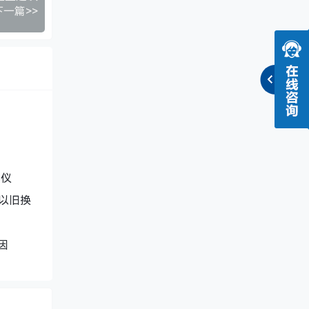
下一篇>>
试仪
加以旧换
因