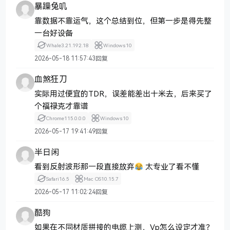
暴躁兔叽
靠数据不靠运气，这个总结到位，但第一步是得先整
一台好设备
Whale
3.21.192.18
Windows
10
2026-05-18 11:57:43
回复
血煞狂刀
实际用过便宜的TDR，误差能差出十米去，后来买了
个福禄克才靠谱
Chrome
115.0.0.0
Windows
10
2026-05-17 19:41:49
回复
半日闲
看到反射波形那一段直接放弃
太专业了看不懂
Safari
16.5
Mac OS
10.15.7
2026-05-17 11:02:24
回复
酷狗
如果在不同材质拼接的电缆上测，Vp怎么设定才准？