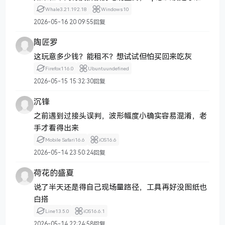
Whale
3.21.192.18
Windows
10
2026-05-16 20:09:55
回复
陶匠罗
这玩意多少钱？能租不？想试试但怕买回来吃灰
Firefox
116.0
Ubuntu
undefined
2026-05-15 15:32:30
回复
沉锋
之前遇到过接头误判，波形幅度小确实容易混淆，老
手才看得出来
Mobile Safari
16.6
iOS
16.6
2026-05-14 23:50:24
回复
荷花的盛夏
说了半天还是得自己现场量路径，工具再好没图纸也
白搭
Line
13.5.0
iOS
16.6.1
2026-05-14 22:24:58
回复