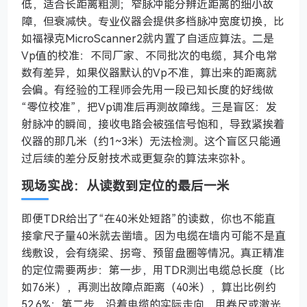
低，适合长距离粗测；窄脉冲能分辨近距离的细小故
障，但衰减快。专业仪器会提供多档脉冲宽度切换，比
如福禄克MicroScanner2就内置了自适应算法。二是
Vp值的校准：不同厂家、不同批次的电缆，其介电常
数有差异，如果仪器默认的Vp不准，算出来的距离就
会偏。有经验的工程师会先用一段已知长度的好线做
“零位校准”，把Vp调准后再测故障线。三是盲区：发
射脉冲的瞬间，接收电路会被强信号饱和，导致紧挨着
仪器的那几米（约1~3米）无法检测。这个盲区只能通
过后续的差分反射技术或更复杂的算法来弥补。
现场实战：从读数到定位的最后一米
即便TDR给出了“在40米处短路”的读数，你也不能直
接拿尺子量40米就去凿墙。因为电缆在墙内可能不是直
线敷设，会有绕梁、拐弯、预留盘圈等情况。真正精准
的定位需要两步：第一步，用TDR测出电缆总长度（比
如76米），再测出故障点距离（40米），算出比例约
52.6%；第二步，沿着电缆的实际走向，用卷尺或激光