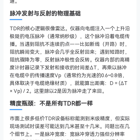
道。
脉冲发射与反射的物理基础
TDR的核心逻辑很像雷达。仪器向电缆注入一个上升沿
极陡的电压脉冲（通常纳秒级），这个脉冲沿着电缆传
播。当遇到阻抗不连续的点——比如断线（开路）时，
阻抗瞬间变大，脉冲会几乎全反射回来；遇到短路时，
阻抗骤降为零，反射脉冲极性会反转。仪器内部的高精
度计时器记录下发射和接收的时间差ΔT，再乘以脉冲
在电缆中的传播速度Vp（通常约为光速的0.6~0.8倍，
具体取决于电缆绝缘材质），就能算出距离：D = (ΔT
× Vp) / 2。这里除以2是因为脉冲走了来回。
精度瓶颈：不是所有TDR都一样
市面上很多低价TDR设备标称能测到米级精度，但实际
现场测试时误差可能达到几米甚至十几米。问题出在几
个细节上。一是脉冲宽度：宽脉冲穿透力强但分辨率