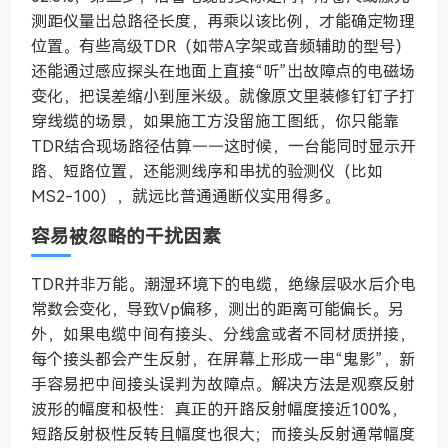
测距仪量出总路径长度，再乘以该比例，才能确定物理
位置。有些高级TDR（如带A字架或音频辅助的型号）
还能通过感应探头在地面上直接“听”出故障点的电磁场
变化，把误差缩小到厘米级。就像原文里装修钉钉子打
穿线缆的场景，如果施工方没留施工图纸，你只能靠
TDR结合现场路径估算——这时候，一台能同时显示开
路、短路位置，还能测线序和串扰的验测仪（比如
MS2-100），就远比普通通断仪实用得多。
容易被忽略的干扰因素
TDR并非万能。潮湿环境下的电缆，绝缘层吸水后介电
常数会变化，导致Vp偏移，测出的距离可能偏长。另
外，如果电缆中间有接头、分线盒或者不同材质拼接，
每个接头都会产生反射，在屏幕上形成一串“鬼影”，新
手容易把中间接头误判为故障点。解决方法是观察反射
波形的幅度和极性：真正的开路反射幅度接近100%，
短路反射极性反转且幅度也很大；而接头反射通常幅度