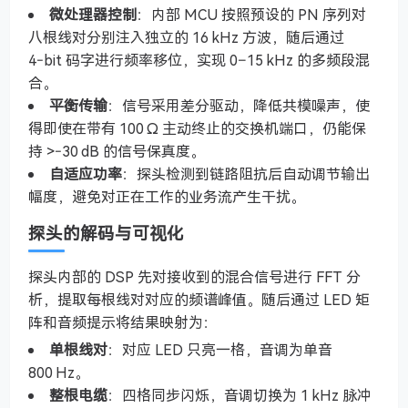
微处理器控制
：内部 MCU 按照预设的 PN 序列对
八根线对分别注入独立的 16 kHz 方波，随后通过
4‑bit 码字进行频率移位，实现 0–15 kHz 的多频段混
合。
平衡传输
：信号采用差分驱动，降低共模噪声，使
得即使在带有 100 Ω 主动终止的交换机端口，仍能保
持 >‑30 dB 的信号保真度。
自适应功率
：探头检测到链路阻抗后自动调节输出
幅度，避免对正在工作的业务流产生干扰。
探头的解码与可视化
探头内部的 DSP 先对接收到的混合信号进行 FFT 分
析，提取每根线对对应的频谱峰值。随后通过 LED 矩
阵和音频提示将结果映射为：
单根线对
：对应 LED 只亮一格，音调为单音
800 Hz。
整根电缆
：四格同步闪烁，音调切换为 1 kHz 脉冲