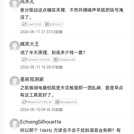
风水孔
差分驱动这点确实关键，不然共模噪声早就把信号淹
没了。
Line
13.5.0
iOS
16.6.1
2026-05-11 21:33:53
回复
搞笑大王
说了半天原理，到底多少钱一套？
Chrome
115.0.0.0
Windows
10
2026-05-11 16:28:07
回复
星辰观测家
之前搞弱电最怕就是天花板里那一团乱麻，要是早点
有这工具就好了。
Whale
3.21.192.18
Windows
10
2026-05-10 09:45:25
回复
EchoingSilhouette
所以那个 16kHz 方波会不会干扰到语音业务啊？有