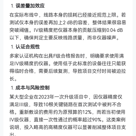
误差叠加效应
在实际布线中，线路本身的损耗已经接近规范上限。若
测试仪本身的误差再加上2 dB的容差，整体结果很容易
突破阈值。IV级精度把仪器本身的贡献压缩到0.04 dB
以下，确保判定主要反映线路质量，而非仪器噪声。
认证合规性
多家认证机构在出具F级合格报告时，明确要求使用满
足IV级精度的仪器。使用低于此标准的设备往往只能获
得临时合格，需要后续复测，导致项目交付时间被迫拉
长。
成本与风险控制
某大型企业在2023年一次升级项目中，因仪器精度仅
满足III级，导致10根关键链路在首次测试中被判不合
格。重新敷设的费用约为原预算的12%，而若当初使用
IV级仪器，直接一次性通过的概率超过90%。这类案例
说明，投入略高的高精度仪器可以显著削减整体项目支
出。