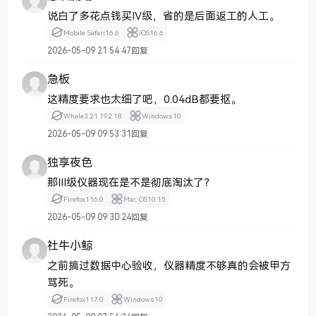
说白了多花点钱买IV级，省的是后面返工的人工。
Mobile Safari
16.6
iOS
16.6
2026-05-09 21:54:47
回复
急板
这精度要求也太细了吧，0.04dB都要抠。
Whale
3.21.192.18
Windows
10
2026-05-09 09:53:31
回复
独享夜色
那III级仪器现在是不是彻底淘汰了？
Firefox
116.0
Mac OS
10.15
2026-05-09 09:30:24
回复
社牛小鲸
之前搞过数据中心验收，仪器精度不够真的会被甲方
骂死。
Firefox
117.0
Windows
10