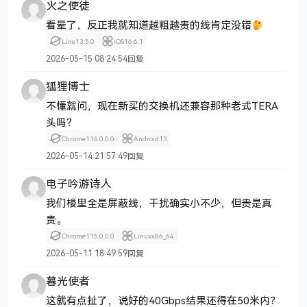
火之使徒
看晕了，反正我就知道越粗越贵的线肯定没错
Line
13.5.0
iOS
16.6.1
2026-05-15 08:24:54
回复
狐狸博士
不懂就问，现在新买的交换机还兼容那种老式TERA
头吗？
Chrome
116.0.0.0
Android
13
2026-05-14 21:57:49
回复
电子吟游诗人
我们楼里全是屏蔽线，干扰确实小不少，但贵是真
贵。
Chrome
115.0.0.0
Linux
x86_64
2026-05-11 18:49:59
回复
暮光使者
这就有点扯了，说好的40Gbps结果还得在50米内？