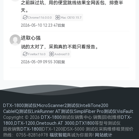
之前踩过坑，用的便宜跳线结果全网丢包，排查半
天。
Chrome
116.0.0.0
Mac OS
10.15.7
2026-05-10 12:23:47
回复
进取心强
说的太对了，采购真的不能只看报告。
Firefox
116.0
Android
13
2026-05-09 09:55:30
回复
DTX-1800测试仪
MicroScanner2测试仪
IntelliTone200
CableIQ测试仪
LinkRunner AT测试仪
SimpliFiber Pro测试仪
VisiFault
Copyright © 2026
DTX-1800
测试仪销售中心:销售|回收|维修
DTX-
1800
,
DTX-1200
,
Onetouch AT 3000
,
DTX1800
等型号测试仪
回收销售
DTX-1800
|DTX-1200|DSX-5000 测试仪采购维修租赁报价
热线：0755-82816978
福欣智能
真诚为你服务!
网站统计