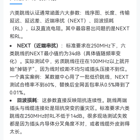
六类跳线认证通常涵盖六大参数：线序图、长度、传输
延迟、延迟差、近端串扰（NEXT）、回波损耗
（RL），以及直流电阻。其中最容易出问题的是NEXT
和RL。
NEXT（近端串扰）
：标准要求在250MHz下，六
类跳线的NEXT最小值约为34dB（具体值随频率变
化）。实际测试中，劣质跳线往往在100MHz以上就开
始“掉链子”，因为线对绞距不均匀或插头压接不到位。
一个真实案例：某数据中心用了一批低价跳线，NEXT
测试合格率不到60%，替换后全网丢包率从0.5%降到了
0.01%。
回波损耗
：这参数直接反映阻抗连续性。跳线两端
插头与线缆连接处是阻抗突变的重灾区。标准要求六类
跳线在250MHz时RL不低于14dB。很多现场测试失败
都是因为插头内导体分叉角度不对，或者线缆外皮剥得
太长。