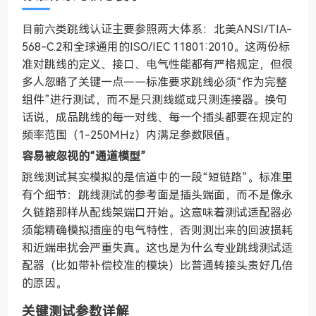
目前六类跳线认证主要参照两大体系：北美ANSI/TIA-
568-C.2和全球通用的ISO/IEC 11801:2010。这两份标
准对跳线的定义、接口、电气性能都有严格规定，但很
多人忽略了关键一点——标准要求跳线必须“作为完整
组件”进行测试，而不是只测线缆或只测连接器。换句
话说，成品跳线的每一对线、每一个插头都要在规定的
频率范围（1-250MHz）内满足参数限值。
容易被忽视的“通道模型”
跳线测试其实模拟的是信道中的一段“短链路”。标准里
有个细节：跳线测试的参考面是插头端面，而不是像永
久链路那样从配线架端口开始。这意味着测试适配器必
须能精确模拟插座的电气特性，否则测出来的回波损耗
和近端串扰会严重失真。这也是为什么专业跳线测试适
配器（比如带补偿校准的模块）比普通转接头贵好几倍
的原因。
关键测试参数详解