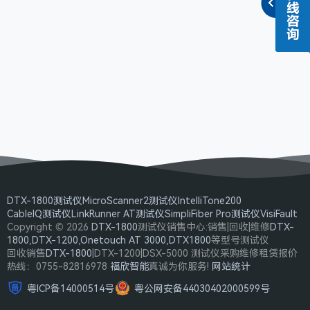
DTX-1800测试仪
MicroScanner2测试仪
IntelliTone200
CableIQ测试仪
LinkRunner AT测试仪
SimpliFiber Pro测试仪
VisiFault
Copyright © 2026
DTX-1800
测试仪销售中心:销售|回收|维修
DTX-
1800
,
DTX-1200
,
Onetouch AT 3000
,
DTX1800
等型号测试仪
回收销售
DTX-1800
|DTX-1200|DSX-5000 测试仪采购维修租赁报价
热线：0755-82816978
福欣智能
真诚为你服务!
网站统计
粤ICP备14000514号
粤公网安备44030402000599号