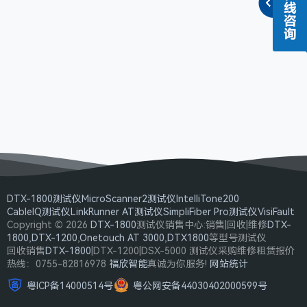
DTX-1800测试仪
MicroScanner2测试仪
IntelliTone200
CableIQ测试仪
LinkRunner AT测试仪
SimpliFiber Pro测试仪
VisiFault
Copyright © 2026
DTX-1800
测试仪销售中心:销售|回收|维修
DTX-
1800
,
DTX-1200
,
Onetouch AT 3000
,
DTX1800
等型号测试仪
回收销售
DTX-1800
|DTX-1200|DSX-5000 测试仪采购维修租赁报价
热线：0755-82816978
福欣智能
真诚为你服务!
网站统计
粤ICP备14000514号
粤公网安备44030402000599号