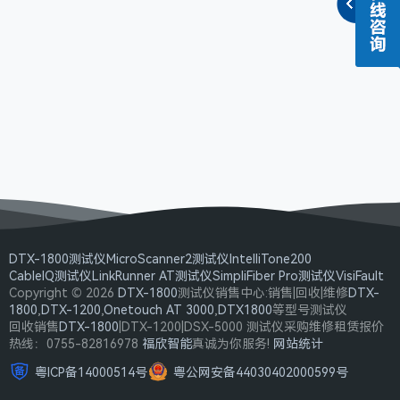
DTX-1800测试仪
MicroScanner2测试仪
IntelliTone200
CableIQ测试仪
LinkRunner AT测试仪
SimpliFiber Pro测试仪
VisiFault
Copyright © 2026
DTX-1800
测试仪销售中心:销售|回收|维修
DTX-
1800
,
DTX-1200
,
Onetouch AT 3000
,
DTX1800
等型号测试仪
回收销售
DTX-1800
|DTX-1200|DSX-5000 测试仪采购维修租赁报价
热线：0755-82816978
福欣智能
真诚为你服务!
网站统计
粤ICP备14000514号
粤公网安备44030402000599号