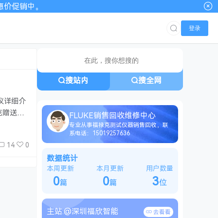
00优惠价促销中。
登录
搜站内
搜全网
试仪详细介
福克赠送的
FLUKE销售回收维修中心
25秒内完
专业从事福禄克测试仪器销售回收，联
系电话：15019257636
14
0
数据统计
本周更新
本月更新
用户数量
0
0
3
篇
篇
位
主站:
@深圳福欣智能
去看看