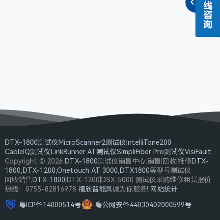
DTX-1800测试仪
MicroScanner2测试仪
IntelliTone200
CableIQ测试仪
LinkRunner AT测试仪
SimpliFiber Pro测试仪
VisiFault
Copyright © 2026
DTX-1800
测试仪销售中心:销售|回收|维修
DTX-
1800
,
DTX-1200
,
Onetouch AT 3000
,
DTX1800
等型号测试仪
回收销售
DTX-1800
|DTX-1200|DSX-5000 测试仪采购维修租赁报价
热线：0755-82816978
福欣智能
真诚为你服务!
网站统计
粤ICP备14000514号
粤公网安备44030402000599号