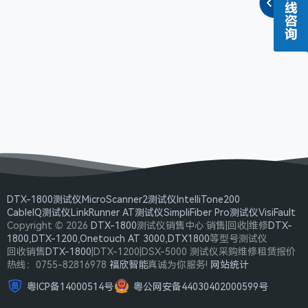
DTX-1800测试仪
MicroScanner2测试仪
IntelliTone200
CableIQ测试仪
LinkRunner AT测试仪
SimpliFiber Pro测试仪
VisiFault
Copyright © 2026
DTX-1800
测试仪销售中心:销售|回收|维修
DTX-
1800
,
DTX-1200
,
Onetouch AT 3000
,
DTX1800
等型号测试仪
回收销售
DTX-1800
|DTX-1200|DSX-5000 测试仪采购维修租赁报价
热线：0755-82816978
福欣智能
真诚为你服务!
网站统计
粤ICP备14000514号
粤公网安备44030402000599号