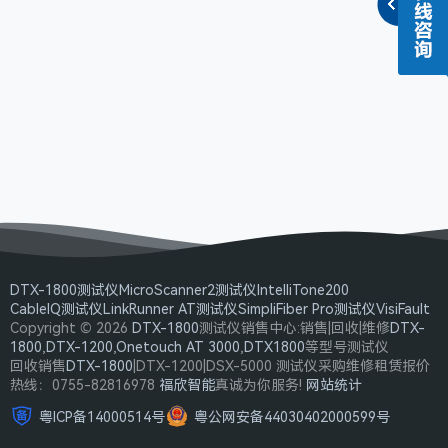
DTX-1800测试仪
MicroScanner2测试仪
IntelliTone200
CableIQ测试仪
LinkRunner AT测试仪
SimpliFiber Pro测试仪
VisiFault
Copyright © 2026
DTX-1800
测试仪销售中心:销售|回收|维修
DTX-
1800
,
DTX-1200
,
Onetouch AT 3000
,
DTX1800
等型号测试仪
回收销售
DTX-1800
|DTX-1200|DSX-5000 测试仪采购维修租赁报价
热线：0755-82816978
福欣智能
真诚为你服务!
网站统计
粤ICP备14000514号
粤公网安备44030402000599号