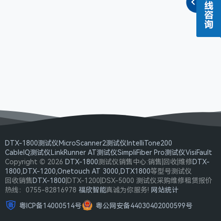
DTX-1800测试仪
MicroScanner2测试仪
IntelliTone200
CableIQ测试仪
LinkRunner AT测试仪
SimpliFiber Pro测试仪
VisiFault
Copyright © 2026
DTX-1800
测试仪销售中心:销售|回收|维修
DTX-
1800
,
DTX-1200
,
Onetouch AT 3000
,
DTX1800
等型号测试仪
回收销售
DTX-1800
|DTX-1200|DSX-5000 测试仪采购维修租赁报价
热线：0755-82816978
福欣智能
真诚为你服务!
网站统计
粤ICP备14000514号
粤公网安备44030402000599号