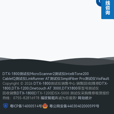
DTX-1800测试仪
MicroScanner2测试仪
IntelliTone200
CableIQ测试仪
LinkRunner AT测试仪
SimpliFiber Pro测试仪
VisiFault
Copyright © 2026
DTX-1800
测试仪销售中心:销售|回收|维修
DTX-
1800
,
DTX-1200
,
Onetouch AT 3000
,
DTX1800
等型号测试仪
回收销售
DTX-1800
|DTX-1200|DSX-5000 测试仪采购维修租赁报价
热线：0755-82816978
福欣智能
真诚为你服务!
网站统计
粤ICP备14000514号
粤公网安备44030402000599号