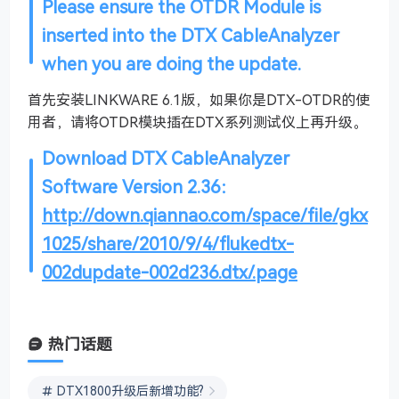
Please ensure the OTDR Module is
inserted into the DTX CableAnalyzer
when you are doing the update.
首先安装LINKWARE 6.1版，如果你是DTX-OTDR的使
用者，请将OTDR模块插在DTX系列测试仪上再升级。
Download DTX CableAnalyzer
Software Version 2.36：
http://down.qiannao.com/space/file/gkx
1025/share/2010/9/4/flukedtx-
002dupdate-002d236.dtx/.page
热门话题
DTX1800升级后新增功能?