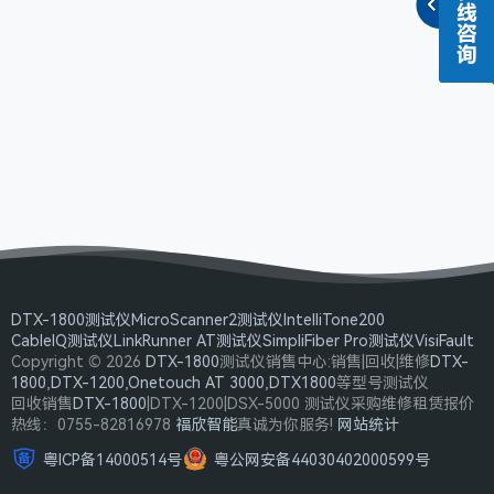
DTX-1800测试仪
MicroScanner2测试仪
IntelliTone200
CableIQ测试仪
LinkRunner AT测试仪
SimpliFiber Pro测试仪
VisiFault
Copyright © 2026
DTX-1800
测试仪销售中心:销售|回收|维修
DTX-
1800
,
DTX-1200
,
Onetouch AT 3000
,
DTX1800
等型号测试仪
回收销售
DTX-1800
|DTX-1200|DSX-5000 测试仪采购维修租赁报价
热线：0755-82816978
福欣智能
真诚为你服务!
网站统计
粤ICP备14000514号
粤公网安备44030402000599号