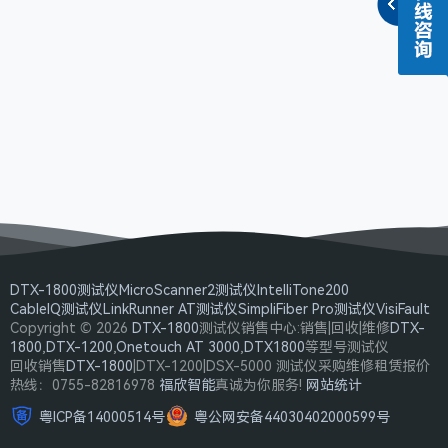
DTX-1800测试仪
MicroScanner2测试仪
IntelliTone200
CableIQ测试仪
LinkRunner AT测试仪
SimpliFiber Pro测试仪
VisiFault
Copyright © 2026
DTX-1800
测试仪销售中心:销售|回收|维修
DTX-
1800
,
DTX-1200
,
Onetouch AT 3000
,
DTX1800
等型号测试仪
回收销售
DTX-1800
|DTX-1200|DSX-5000 测试仪采购维修租赁报价
热线：0755-82816978
福欣智能
真诚为你服务!
网站统计
粤ICP备14000514号
粤公网安备44030402000599号