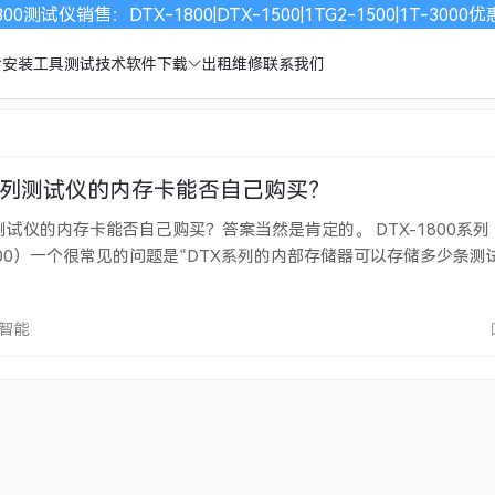
00测试仪销售：DTX-1800|DTX-1500|1TG2-1500|1T-30
安装工具
测试技术
软件下载
出租维修
联系我们
00系列测试仪的内存卡能否自己购买？
列测试仪的内存卡能否自己购买？答案当然是肯定的。 DTX-1800系列（
-1200）一个很常见的问题是“DTX系列的内部存储器可以存储多少条测
采用的是哪一个测试标准，因为一个6类标准的自动测试，包含了超过6
欣智能