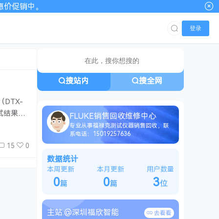
00优惠价促销中。
登录
搜站内
搜全网
DTX-
试结果？”
FLUKE销售回收维修中心
8712
专业从事福禄克测试仪器销售回收，联
系电话：15019257636
15
0
数据统计
本周更新
本月更新
用户数量
0
0
3
篇
篇
位
主站:
@深圳福欣智能
去看看