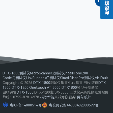
DTX-1800测试仪
MicroScanner2测试仪
IntelliTone200
CableIQ测试仪
LinkRunner AT测试仪
SimpliFiber Pro测试仪
VisiFault
Copyright © 2026
DTX-1800
测试仪销售中心:销售|回收|维修
DTX-
1800
,
DTX-1200
,
Onetouch AT 3000
,
DTX1800
等型号测试仪
回收销售
DTX-1800
|DTX-1200|DSX-5000 测试仪采购维修租赁报价
热线：0755-82816978
福欣智能
真诚为你服务!
网站统计
粤ICP备14000514号
粤公网安备44030402000599号