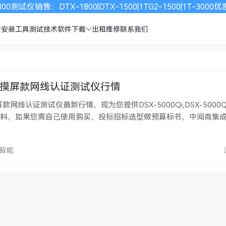
00测试仪销售：DTX-1800|DTX-1500|1TG2-1500|1T-30
安装工具
测试技术
软件下载
出租维修
联系我们
00触摸屏款网线认证测试仪行情
屏款网线认证测试仪最新行情，现为您提供DSX-5000Qi,DSX-5000QO
技术资料，如果您需自己使用购买，投标招标选型做预算标书，中间商集
0755-82816978或82816976，深圳福克网络将为您提供技术
5……
欣智能