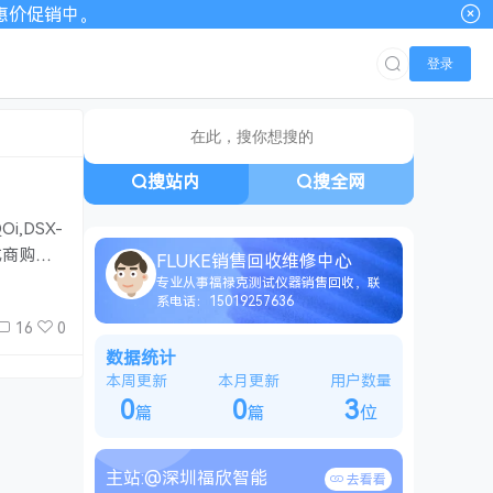
00优惠价促销中。
登录
搜站内
搜全网
i,DSX-
成商购买
FLUKE销售回收维修中心
支持及原
专业从事福禄克测试仪器销售回收，联
系电话：15019257636
16
0
数据统计
本周更新
本月更新
用户数量
0
0
3
篇
篇
位
主站:
@深圳福欣智能
去看看