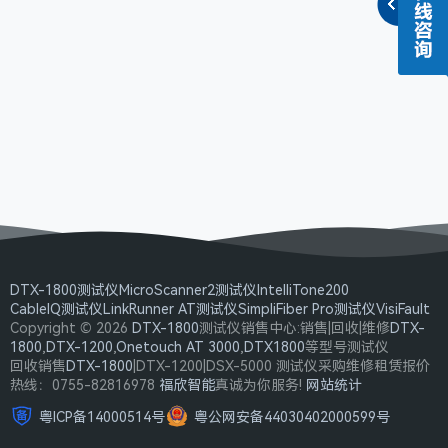
DTX-1800测试仪
MicroScanner2测试仪
IntelliTone200
CableIQ测试仪
LinkRunner AT测试仪
SimpliFiber Pro测试仪
VisiFault
Copyright © 2026
DTX-1800
测试仪销售中心:销售|回收|维修
DTX-
1800
,
DTX-1200
,
Onetouch AT 3000
,
DTX1800
等型号测试仪
回收销售
DTX-1800
|DTX-1200|DSX-5000 测试仪采购维修租赁报价
热线：0755-82816978
福欣智能
真诚为你服务!
网站统计
粤ICP备14000514号
粤公网安备44030402000599号